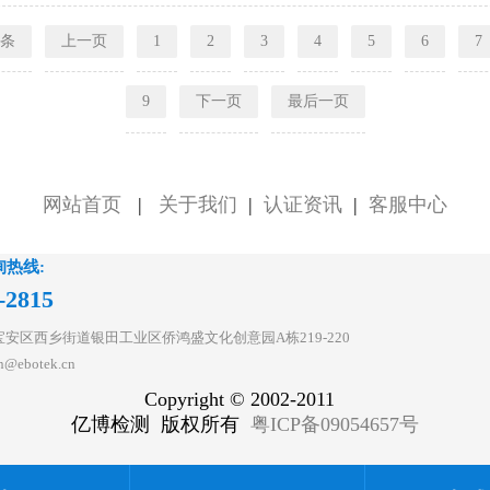
8条
上一页
1
2
3
4
5
6
7
9
下一页
最后一页
网站首页
|
关于我们
|
认证资讯
|
客服中心
询热线:
-2815
安区西乡街道银田工业区侨鸿盛文化创意园A栋219-220
@ebotek.cn
Copyright © 2002-2011
亿博检测 版权所有
粤ICP备09054657号