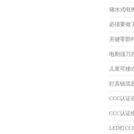
储水式电热
必须要做
关键零部
电剃须刀
儿童可移
灯具镇流
CCC认
CCC认
LED灯C